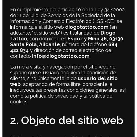
En cumplimiento del artículo 10 de la Ley 34/2002,
de 11 de julio, de Servicios de la Sociedad de la
Información y Comercio Electrónico (LSSI-CE), se
informa que el sitio web
diogotattoo.com
(en
adelante, “el sitio web”) es titularidad de
Diogo
Tattoo
, con domicilio en
Espoz y Mina 46, 03130
Santa Pola, Alicante
, número de teléfono
684
422 834
y dirección de correo electrónico de
contacto
info@diogotattoo.com
.
La mera visita y navegación por el sitio web no
supone que el usuario adquiera la condición de
cliente, sino únicamente la de
usuario del sitio
web
, aceptando de forma libre, consciente, e
inequívoca las presentes condiciones generales, así
como la política de privacidad y la política de
cookies.
2. Objeto del sitio web