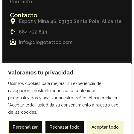
Contacto
Contacto
Espoz y Mina 46, 03130 Santa Pola, Alicante
684 422 834
info@diogotattoo.com
© 2025. Todos los derechos reservados.
Valoramos tu privacidad
Usamos cookies para mejorar su experiencia de
navegación, mostrarle anuncios o contenidos
personalizados y analizar nuestro tráfico. Al hacer clic en
“Aceptar todo” usted da su consentimiento a nuestro uso
de las cookies.
Personalizar
Rechazar todo
Aceptar todo