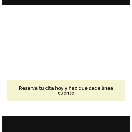
¿Listo para llevar tu
historia a la piel?
En Diogo Tattoo, no hay idea demasiado grande,
pequeña o atrevida. Hacemos todo tipo de tatuajes:
realismo, blackwork, acuarela, geométrico, japonés,
minimalista, cover-ups, tribales… Si lo sueñas, lo
tatuamos. Trabajamos contigo desde el primer
boceto hasta la última sombra, con higiene, técnica y
pasión en cada aguja.
Reserva tu cita hoy y haz que cada línea
cuente