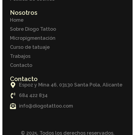
Nosotros
Home
Sobre Diogo Tattoo
Micropigmentación
Curso de tatuaje
Trabajos
Contacto
Contacto
Espoz y Mina 46, 03130 Santa Pola, Alicante
684 422 834
info@diogotattoo.com
© 2025. Todos los derechos reservados.